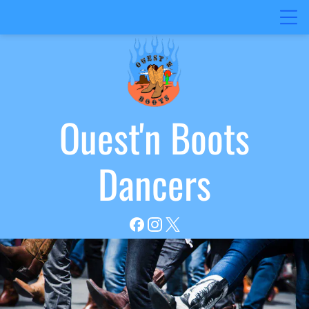
Ouest'n
Boots
Dancers