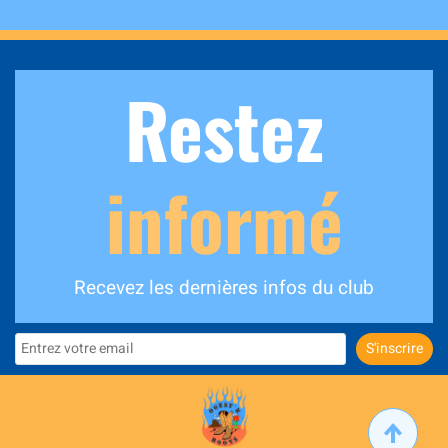
Restez
informé
Recevez les dernières infos du club