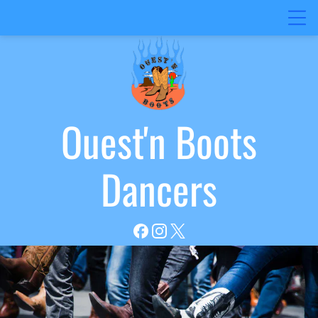
Ouest'n
Boots
Dancers